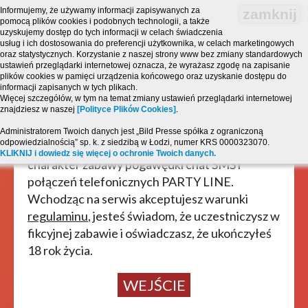
Informujemy, że używamy informacji zapisywanych za
zamknij
pomocą plików cookies i podobnych technologii, a także
uzyskujemy dostęp do tych informacji w celach świadczenia
usług i ich dostosowania do preferencji użytkownika, w celach marketingowych
oraz statystycznych. Korzystanie z naszej strony www bez zmiany standardowych
ustawień przeglądarki internetowej oznacza, że wyrażasz zgodę na zapisanie
plików cookies w pamięci urządzenia końcowego oraz uzyskanie dostępu do
informacji zapisanych w tych plikach.
Więcej szczegółów, w tym na temat zmiany ustawień przeglądarki internetowej
znajdziesz w naszej
[Polityce Plików Cookies]
.
Strona zawiera treści o charakterze
erotycznym i jest przeznaczona dla osób, które
Administratorem Twoich danych jest „Bild Presse spółka z ograniczoną
odpowiedzialnością” sp. k. z siedzibą w Łodzi, numer KRS 0000323070.
ukończyły 18 lat! Powyższy serwis ma
KLIKNIJ i dowiedz się więcej o ochronie Twoich danych.
charakter zabawy pogawędki chat SMS i
połączeń telefonicznych PARTY LINE.
Wchodząc na serwis akceptujesz warunki
regulaminu
, jesteś świadom, że uczestniczysz w
fikcyjnej zabawie i oświadczasz, że ukończyłeś
18 rok życia.
WEJŚCIE