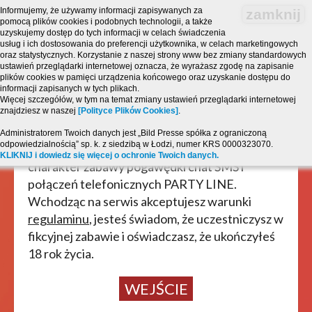
Informujemy, że używamy informacji zapisywanych za
zamknij
pomocą plików cookies i podobnych technologii, a także
uzyskujemy dostęp do tych informacji w celach świadczenia
usług i ich dostosowania do preferencji użytkownika, w celach marketingowych
oraz statystycznych. Korzystanie z naszej strony www bez zmiany standardowych
ustawień przeglądarki internetowej oznacza, że wyrażasz zgodę na zapisanie
plików cookies w pamięci urządzenia końcowego oraz uzyskanie dostępu do
informacji zapisanych w tych plikach.
Więcej szczegółów, w tym na temat zmiany ustawień przeglądarki internetowej
znajdziesz w naszej
[Polityce Plików Cookies]
.
Strona zawiera treści o charakterze
erotycznym i jest przeznaczona dla osób, które
Administratorem Twoich danych jest „Bild Presse spółka z ograniczoną
odpowiedzialnością” sp. k. z siedzibą w Łodzi, numer KRS 0000323070.
ukończyły 18 lat! Powyższy serwis ma
KLIKNIJ i dowiedz się więcej o ochronie Twoich danych.
charakter zabawy pogawędki chat SMS i
połączeń telefonicznych PARTY LINE.
Wchodząc na serwis akceptujesz warunki
regulaminu
, jesteś świadom, że uczestniczysz w
fikcyjnej zabawie i oświadczasz, że ukończyłeś
18 rok życia.
WEJŚCIE